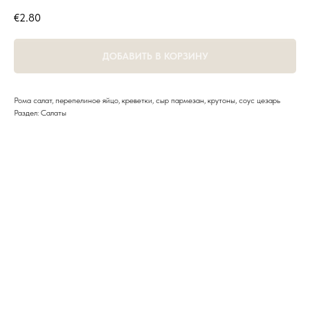
€
2.80
ДОБАВИТЬ В КОРЗИНУ
Рома салат, перепелиное яйцо, креветки, сыр пармезан, крутоны, соус цезарь
Раздел: Салаты