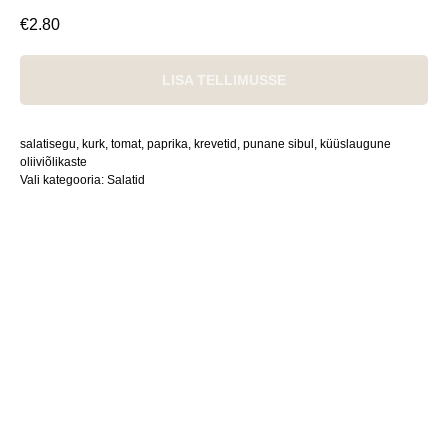
€
2.80
LISA TELLIMUSSE
salatisegu, kurk, tomat, paprika, krevetid, punane sibul, küüslaugune
oliiviõlikaste
Vali kategooria: Salatid